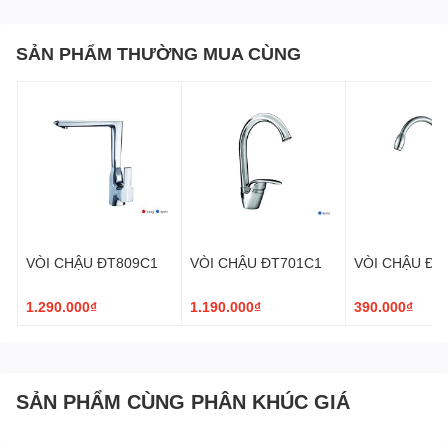
SẢN PHẨM THƯỜNG MUA CÙNG
VÒI CHẬU ĐT809C1
VÒI CHẬU ĐT701C1
VÒI CHẬU ĐT
1.290.000₫
1.190.000₫
390.000₫
SẢN PHẨM CÙNG PHÂN KHÚC GIÁ