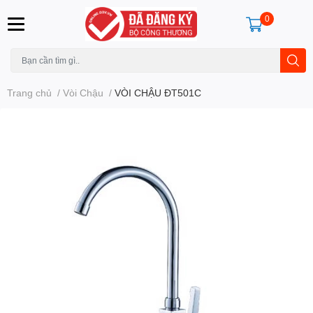
0
Trang chủ
/
Vòi Chậu
/
VÒI CHẬU ĐT501C