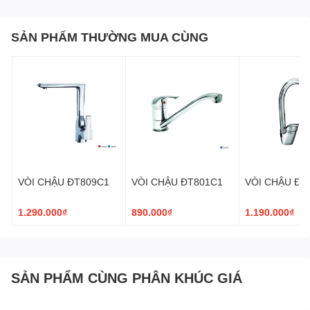
SẢN PHẨM THƯỜNG MUA CÙNG
VÒI CHẬU ĐT809C1
VÒI CHẬU ĐT801C1
VÒI CHẬU ĐT
1.290.000₫
890.000₫
1.190.000₫
SẢN PHẨM CÙNG PHÂN KHÚC GIÁ