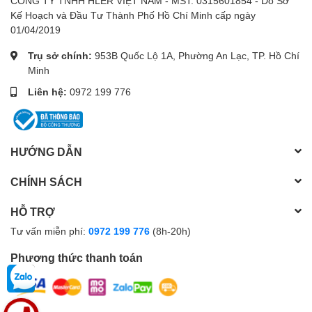
CÔNG TY TNHH HLER VIỆT NAM - MST: 0315601854 - Do Sở
Kế Hoạch và Đầu Tư Thành Phố Hồ Chí Minh cấp ngày
01/04/2019
Trụ sở chính:
953B Quốc Lộ 1A, Phường An Lạc, TP. Hồ Chí
Minh
Liên hệ:
0972 199 776
HƯỚNG DẪN
CHÍNH SÁCH
HỖ TRỢ
Tư vấn miễn phí:
0972 199 776
(8h-20h)
Phương thức thanh toán