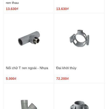
ren thau
13.630₫
13.630₫
Nối chữ T ren ngoài - Nhựa
Đai khởi thủy
5.000₫
72.200₫