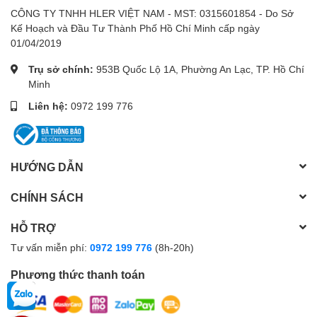
CÔNG TY TNHH HLER VIỆT NAM - MST: 0315601854 - Do Sở
thuật sẽ khảo sát trực tiếp và tư vấn cụ thể với khách hàng.
Kế Hoạch và Đầu Tư Thành Phố Hồ Chí Minh cấp ngày
01/04/2019
Máy được đặt trên mái tôn
Trụ sở chính:
953B Quốc Lộ 1A, Phường An Lạc, TP. Hồ Chí
Minh
Liên hệ:
0972 199 776
Máy được đặt trên sân thượng
HƯỚNG DẪN
CHÍNH SÁCH
Máy được gia cố giữ cố định trên mái thái.
HỖ TRỢ
Tư vấn miễn phí:
0972 199 776
(8h-20h)
Phương thức thanh toán
2. Nguồn nước cấp vào máy:
máy cần một bồn
nước (được nâng chân) hoặc một bình phụ để đặt cao hơn
máy tối đa 3m, để dự trữ, cung cấp và điều hòa áp lực