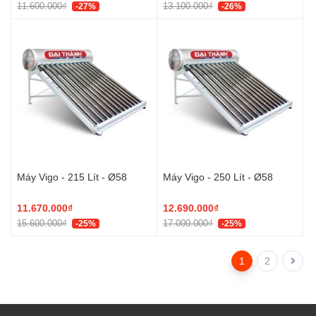
11.600.000₫
13.100.000₫
-27%
-26%
Máy Vigo - 215 Lít - Ø58
Máy Vigo - 250 Lít - Ø58
11.670.000₫
12.690.000₫
15.600.000₫
17.000.000₫
-25%
-25%
1
2