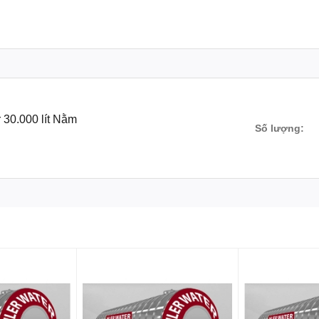
0
770
1.220
0.5
0
920
1.202
0.5
0
920
1.500
0.5
 30.000 lít Nằm
Số lượng:
0
1.130
1.500
0.5
60
1.300
1.530
0.6
60
1.300
1.980
0.6
20
1.560
1.550
0.7
60
1.300
2.750
0.7