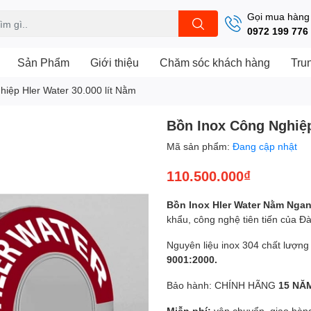
Gọi mua hàng
0972 199 776
Sản Phẩm
Giới thiệu
Chăm sóc khách hàng
Tru
iệp Hler Water 30.000 lít Nằm
Bồn Inox Công Nghiệp
Mã sản phẩm:
Đang cập nhật
110.500.000₫
Bồn Inox Hler Water Nằm Nga
khẩu, công nghệ tiên tiến của Đà
Nguyên liệu inox 304 chất lượng
9001:2000.
Bảo hành: CHÍNH HÃNG
15 NĂ
Miễn phí:
vận chuyển, giao hà