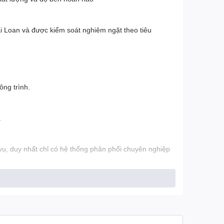
 Loan và được kiểm soát nghiêm ngặt theo tiêu
ông trình.
.
ụ, duy nhất chỉ có hệ thống phân phối chuyên nghiệp
GANG
y
)