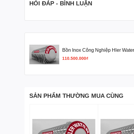
HỎI ĐÁP - BÌNH LUẬN
Bồn Hler Water 300L
63
Bồn Hler Water 500L
76
Bồn Hler Water 700L
76
Bồn Inox Công Nghiệp Hler Water
Bồn Hler Water 1.000L
92
110.500.000₫
Bồn Hler Water 1.500L
1.1
Bồn Hler Water 2.000L
1.1
SẢN PHẨM THƯỜNG MUA CÙNG
Bồn Hler Water 2.500L
1.4
Bồn Hler Water 3.000L
1.1