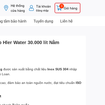
Hệ thống
Tài khoản
0
Giỏ hàng
cửa hàng
Đăng nhập
ng tâm bảo hành
Tuyển dụng
Liên hệ
 Hler Water 30.000 lít Nằm
ng
được sản xuất bằng chất liệu
Inox SUS 304
nhập
i Loan.
 cao, đảm bảo an toàn nguồn nước, đạt tiêu chuẩn
ISO
M
ng nhanh
Toàn quốc.