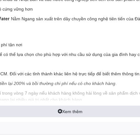
độ cứng vững hơn
Water
Nằm Ngang sản xuất trên dây chuyền công nghệ tiên tiến của Đài
phí tận nơi
 có thể lựa chọn cho phù hợp với nhu cầu sử dụng của gia đình hay c
. Đối với các tỉnh thành khác liên hệ trực tiếp để biết thêm thông tin
iền lại 200% và bồi thường chi phí nếu có cho khách hàng
.
 trong vòng 7 ngày nếu khách hàng không hài lòng về sản phẩm dịch v
ng lại nhiều giá trị nhất cho khách hàng
Xem thêm
BỒN NƯỚC INOX HLER WATER N
Chiều cao
Độ dà
 kính
Chiều bồn cả chân
(mm)
(mm
m)
(mm)