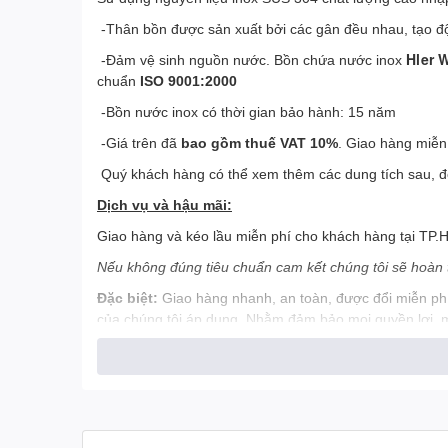
-Thân bồn được sản xuất bởi các gân đều nhau, tạo 
Hler 
-Đảm vệ sinh nguồn nước. Bồn chứa nước inox
chuẩn
ISO 9001:2000
-Bồn nước inox có thời gian bảo hành: 15 năm
-Giá trên đã
bao gồm thuế VAT 10%
. Giao hàng miễn 
Quý khách hàng có thể xem thêm các dung tích sau, để
Dịch vụ và hậu mãi:
Giao hàng và kéo lầu miễn phí cho khách hàng tại TP.HCM
Nếu không đúng tiêu chuẩn cam kết chúng tôi sẽ hoàn t
Đặc biệt:
Giao hàng nhanh, an toàn, được đổi miễn phí
của chúng tôi áp dụng. Nhằm đảm bảo mọi quyền lợi, ma
Loại bồn
Đường
(lít)
(m