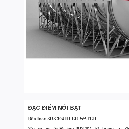
ĐẶC ĐIỂM NỔI BẬT
Bồn Inox SUS 304 HLER WATER
Sử dụng nguyên liệu inox SUS 304 chất lượng cao nhậ