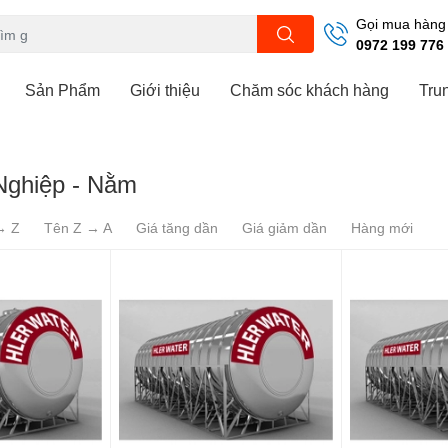
Gọi mua hàng
0972 199 776
Sản Phẩm
Giới thiệu
Chăm sóc khách hàng
Tru
Nghiệp - Nằm
→ Z
Tên Z → A
Giá tăng dần
Giá giảm dần
Hàng mới