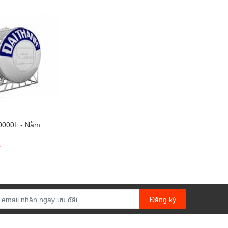
0000L - Nằm
₫
Đăng ký