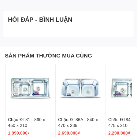
Không để vật sắc nhọn rơi trực tiếp trên bề mặt sản phẩm
vì có khả năng trầy xước, thủng. móp méo.
Không sử dụng hoặc để lẫn với axit, các chất có độ ăn mòn
HỎI ĐÁP - BÌNH LUẬN
kim loại cao.
Không để các vật nặng đè lên sản phẩm.
SẢN PHẨM THƯỜNG MUA CÙNG
Chậu ĐT81 - 860 x
Chậu ĐT86A - 840 x
Chậu ĐT84 - 8
450 x 210
470 x 235
475 x 210
1.990.000₫
2.690.000₫
2.290.000₫