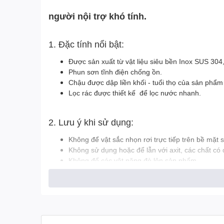
người nội trợ khó tính.
1. Đặc tính nổi bật:
Được sản xuất từ vật liệu siêu bền Inox SUS 304
Phun sơn tĩnh điện chống ồn.
Chậu được dập liền khối - tuổi thọ của sản phẩm
Lọc rác được thiết kế để lọc nước nhanh.
2. Lưu ý khi sử dụng:
Không để vật sắc nhọn rơi trực tiếp trên bề mặt
Không sử dụng hoặc để lẫn với axit, các chất có 
Không để các vật nặng đè lên sản phẩm.