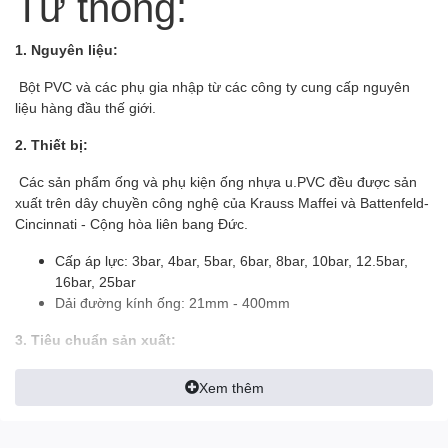
Tứ thông:
1. Nguyên liệu:
Bột PVC và các phụ gia nhập từ các công ty cung cấp nguyên
liệu hàng đầu thế giới.
2. Thiết bị:
Các sản phẩm ống và phụ kiện ống nhựa u.PVC đều được sản
xuất trên dây chuyền công nghệ của Krauss Maffei và Battenfeld-
Cincinnati - Cộng hòa liên bang Đức.
Cấp áp lực: 3bar, 4bar, 5bar, 6bar, 8bar, 10bar, 12.5bar,
16bar, 25bar
Dải đường kính ống: 21mm - 400mm
3. Tiêu chuẩn sản xuất:
ISO 1452-2:2009 (TCVN 8491-2:2011)
Xem thêm
Màu sắc: Màu xám hoặc màu khác theo yêu cầu
Quy cách: Loại không có đầu nong, loại có đầu nong trơn,