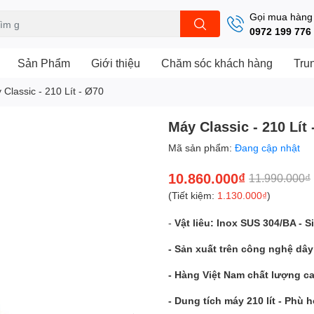
Gọi mua hàng
0972 199 776
Sản Phẩm
Giới thiệu
Chăm sóc khách hàng
Tru
 Classic - 210 Lít - Ø70
Máy Classic - 210 Lít 
Mã sản phẩm:
Đang cập nhật
10.860.000₫
11.990.000₫
(Tiết kiệm:
1.130.000₫
)
-
Vật liêu: Inox SUS 304/BA - S
- Sản xuất trên công nghệ dâ
- Hàng Việt Nam chất lượng ca
- Dung tích máy 210 lít - Phù 