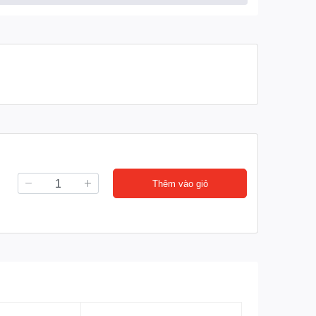
Thêm vào giỏ
 chi tiết sản phẩm bồn inox tại đây
)