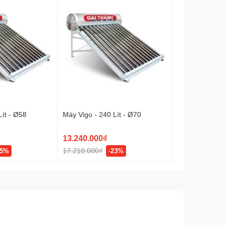
ox Sus 304 - thể tích 60 lít
là một giải pháp tiết
í được tính như sau:
Lít - Ø58
Máy Vigo - 240 Lít - Ø70
hêm hoặc thỏa thuận mức khoán với bộ phận kỹ thuật thi
13.240.000₫
17.210.000₫
25%
-23%