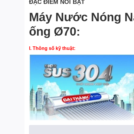
ĐẶC ĐIỂM NỔI BẬT
Máy Nước Nóng Năn
ống Ø70:
I. Thông số kỹ thuật: