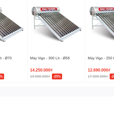
ó thể lên tới nơi đặt máy, giải pháp lắp
bình phụ Tân Á Đại Thành in
máy xuống khu vực sử dụng:
, bên kỹ thuật viên của Tân Á Đại Thành sẽ nhận thi công với mức ph
ít - Ø70
Máy Vigo - 300 Lít - Ø58
Máy Vigo - 250 
iện PPR ), nếu vật liệu này dùng vẫn không đủ, quý khách phải mua t
14.250.000₫
12.690.000₫
g lượng mặt trời phải thỏa 3 điều kiện cần và đủ ở trên.
19.000.000₫
17.000.000₫
4%
-25%
-