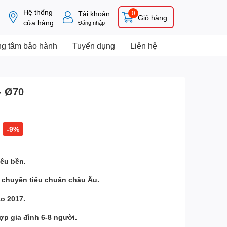
Hệ thống
Tài khoản
0
Giỏ hàng
cửa hàng
Đăng nhập
ng tâm bảo hành
Tuyển dụng
Liên hệ
- Ø70
-9%
iêu bền.
y chuyền tiêu chuẩn châu Âu.
o 2017.
hợp gia đình 6-8 người.