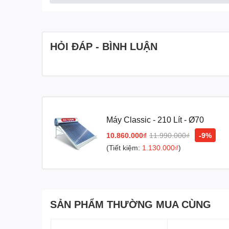
HỎI ĐÁP - BÌNH LUẬN
II. Điều kiện cần và đủ để lắp đặt và sử dụn
1. Mặt bằng đặt máy:
Máy Classic - 210 Lít - Ø70
+ Diện tích tối thiểu (dài x rộng) = thông số lắp đặt máy
10.860.000₫
11.990.000₫
-9%
+ Có khả năng chịu tải trọng của máy và nước lúc đầy 
(Tiết kiệm:
1.130.000₫
)
+ Mặt bẳng dốc phải có giữ cố định máy bằng mối liên 
+ Vị trí: riêng biệt, tránh va đập, hứng trọn ánh nắng trê
2. Bồn chứa nước:
SẢN PHẨM THƯỜNG MUA CÙNG
+ Chiều cao đáy bồn tới chân mặt bằng đặt máy: tối th