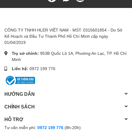
nếu vật liệu này dùng vẫn không đủ, quý khách phải mua thêm
hoặc thỏa thuận mức khoán với bộ phận kỹ thuật thi công.
*
Chú ý
: muốn sử dụng và lắp đặt máy nước nóng năng lượng
mặt trời phải thỏa 3 điều kiện cần và đủ ở trên.
CÔNG TY TNHH HLER VIỆT NAM - MST: 0315601854 - Do Sở
Kế Hoạch và Đầu Tư Thành Phố Hồ Chí Minh cấp ngày
01/04/2019
Trụ sở chính:
953B Quốc Lộ 1A, Phường An Lạc, TP. Hồ Chí
Minh
Liên hệ:
0972 199 776
HƯỚNG DẪN
CHÍNH SÁCH
HỖ TRỢ
Tư vấn miễn phí:
0972 199 776
(8h-20h)