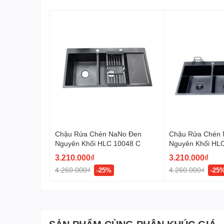
Chậu Rửa Chén NaNo Đen
Chậu Rửa Chén 
Nguyên Khối HLC 10048 C
Nguyên Khối HL
3.210.000₫
3.210.000₫
4.260.000₫
4.260.000₫
-25%
-25
SẢN PHẨM CÙNG PHÂN KHÚC GIÁ