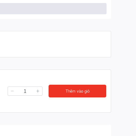
ủ bếp và những vật dụng đặt dưới chậu rửa chén bát.
c, không đọng nước giúp thoải mái trong công tác dọn
 siêu bền, thoát nước nhanh chóng, có chức năng
g như một chiếc van nước tự động ngăn mùi hôi từ đường
Thêm vào giỏ