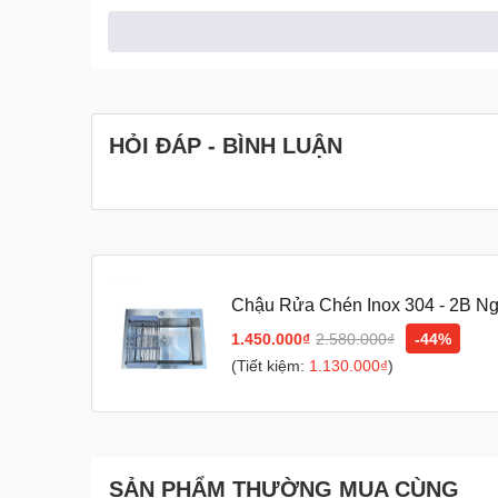
Lớp sơn ngoài bề mặt đáy và thành chậu rửa còn
Đáy của Bồn rửa bát còn được trang bị thêm tính năng
rửa và đồng thời giúp tăng độ bền cho sản phẩm chậu 
Bộ Xả Thông Minh, Ng
HỎI ĐÁP - BÌNH LUẬN
Chậu Rửa Chén Inox SUS 304 - 2B Nguyên Khối 
chống hôi, chống ồn.
Hố thoát nước, lọc rác bằng Inox. Dây dẫn chịu nhiệt,
ống và hố ga xộc ngược lên.
Chậu Rửa Chén Inox 304 - 2B N
1.450.000₫
2.580.000₫
-44%
(Tiết kiệm:
1.130.000₫
)
SẢN PHẨM THƯỜNG MUA CÙNG