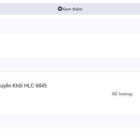
 có tác dụng ngăn không cho nước thẩm thấu ra ngoài bảo đảm độ bền cho t
Xem thêm
 chống ăn mòn, luôn sáng bóng, không bị ố màu và tránh ngưng tụ nướ
rửa inox.
ăn Mùi Hôi
HLER Được
thiết kế Xiphong thoát nước làm từ chất liệu Inox & nhựa ABS
 quấn lõi thép hạn chế nứt gãy, rỉ nước. Ống chữ S (con thỏ) hoạt độn
guyên Khối HLC 6845
Số lượng: