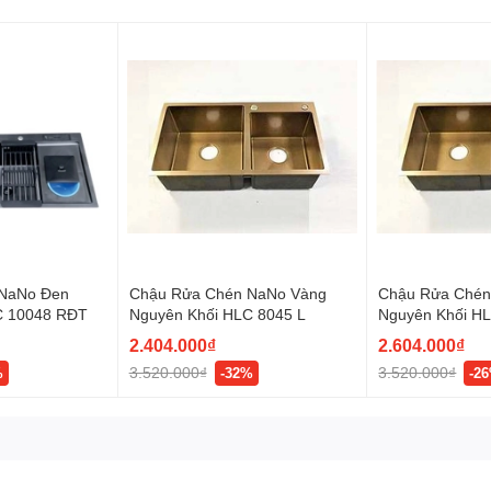
NaNo Đen
Chậu Rửa Chén NaNo Vàng
Chậu Rửa Chén
C 10048 RĐT
Nguyên Khối HLC 8045 L
Nguyên Khối HL
2.404.000₫
2.604.000₫
3.520.000₫
3.520.000₫
%
-32%
-2