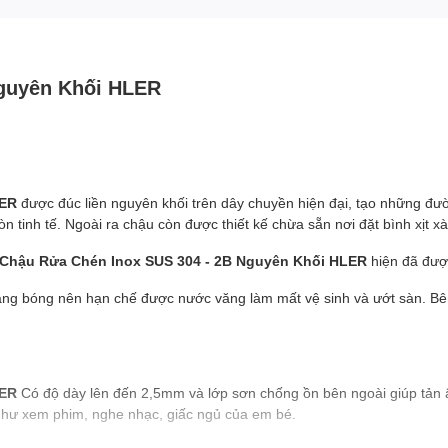
Nguyên Khối HLER
LER
được đúc liền nguyên khối trên dây chuyền hiện đại, tạo những đ
nh tế. Ngoài ra chậu còn được thiết kế chừa sẵn nơi đặt bình xịt xà 
Chậu Rửa Chén Inox SUS 304 - 2B Nguyên Khối HLER
hiện đã đượ
láng bóng nên hạn chế được nước văng làm mất vệ sinh và ướt sàn. Bê
LER
Có độ dày lên đến 2,5mm và lớp sơn chống ồn bên ngoài giúp tản â
như xem phim, nghe nhạc, giấc ngủ của em bé.