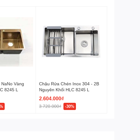
 NaNo Vàng
Chậu Rửa Chén Inox 304 - 2B
C 8245 L
Nguyên Khối HLC 8245 L
2.604.000₫
3.720.000₫
6%
-30%