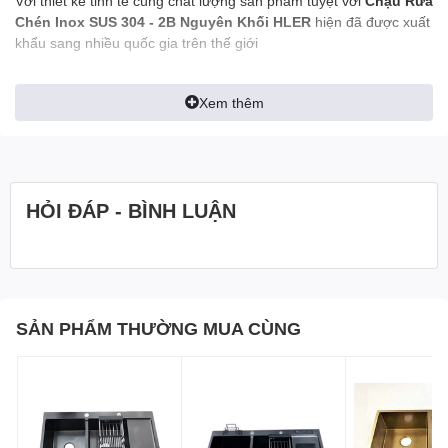
Với thiết kế tinh tế cùng chất lượng sản phẩm tuyệt vời
Chậu Rửa
Chén Inox SUS 304 - 2B Nguyên Khối HLER
hiện đã được xuất
khẩu sang nhiều quốc gia trên thế giới
Ưu điểm vượt trội của dòng chậu này là đáy bồn sâu, láng bóng
nên hạn chế được nước văng làm mất vệ sinh và ướt sàn. Bên
Xem thêm
cạnh đó, dung tích hố chậu rộng giúp tăng thêm công suất sử
dụng.
Chức Năng Chống Ồn
HỎI ĐÁP - BÌNH LUẬN
Chậu Rửa Chén Inox SUS 304 - 2B Nguyên Khối HLER
Có độ
dày lên đến 2,5mm và lớp sơn chống ồn bên ngoài giúp tản âm
hiệu quả, nên khi xả nước không tạo ra tiếng ồn, hạn chế ảnh
hưởng đến sinh hoạt chung của gia đình như xem phim, nghe
nhạc, giấc ngủ của em bé.
SẢN PHẨM THƯỜNG MUA CÙNG
Lớp sơn ngoài bề mặt đáy và thành chậu rửa còn có tác dụng
ngăn không cho nước thẩm thấu ra ngoài bảo đảm độ bền cho tủ
bếp và những vật dụng đặt dưới chậu rửa chén bát.
Đáy của Bồn rửa bát còn được trang bị thêm tính năng chống ăn
mòn, luôn sáng bóng, không bị ố màu và tránh ngưng tụ nước,