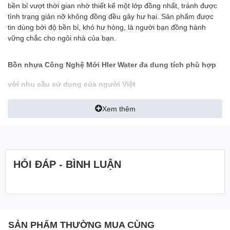
bền bỉ vượt thời gian nhờ thiết kế một lớp đồng nhất, tránh được
tình trạng giản nỡ không đồng đều gây hư hại. Sản phẩm được
tin dùng bởi độ bền bỉ, khó hư hỏng, là người bạn đồng hành
vững chắc cho ngôi nhà của bạn.
Bồn nhựa Công Nghệ Mới Hler Water
đa dung tích phù hợp
với nhu cầu sử dụng của người Việt
Đây là sản phẩm rất được ưa chuộng trên thị trường bởi đây là
Xem thêm
dung tích phù hợp với đại đa số gia đình Việt Nam. Nếu chỉ tính
riêng 1 ngày sử dụng hết 1000 lít nước cho việc giặt giũ, sinh
hoạt, ăn uống thì phải cần đến 15 người dùng để tiêu hao lượng
dung tích trên. Vào những thời điểm nắng nóng, oi bức,... thì bồn
nước 1000l vẫn đủ sức đáp ứng nhu cầu của cả gia đình từ 4 đến
HỎI ĐÁP - BÌNH LUẬN
5 người.
Dù có dung tích lớn nhưng được tối ưu trong việc sản xuất và
thiết kế nên
Bồn nhựa Công Nghệ Mới Hler Water
có khối
lượng khá nhẹ, dễ dàng vận chuyển, phù hợp cho nhiều công
trình xây dựng, nhà phố.
SẢN PHẨM THƯỜNG MUA CÙNG