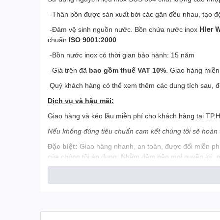
-Thân bồn được sản xuất bởi các gân đều nhau, tạo 
Hler 
-Đảm vệ sinh nguồn nước. Bồn chứa nước inox
chuẩn
ISO 9001:2000
-Bồn nước inox có thời gian bảo hành: 15 năm
-Giá trên đã
bao gồm thuế VAT 10%
. Giao hàng miễn 
Quý khách hàng có thể xem thêm các dung tích sau, để
Dịch vụ và hậu mãi:
Giao hàng và kéo lầu miễn phí cho khách hàng tại TP.HCM
Nếu không đúng tiêu chuẩn cam kết chúng tôi sẽ hoàn t
Đặc biệt:
Giao hàng nhanh, an toàn, được đổi miễn phí
của chúng tôi áp dụng. Nhằm đảm bảo mọi quyền lợi, ma
Loại bồn
Đường
(lít)
(m