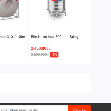
ater 310 lít Nằm
Bồn Nước Inox 500 Lít - Đứng
2.450.000₫
2.690.000₫
-9%
Đăng ký