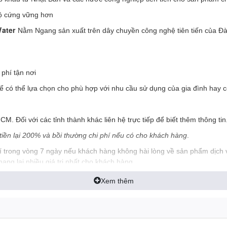
độ cứng vững hơn
Water
Nằm Ngang sản xuất trên dây chuyền công nghệ tiên tiến của Đài
phí tận nơi
 có thể lựa chọn cho phù hợp với nhu cầu sử dụng của gia đình hay c
. Đối với các tỉnh thành khác liên hệ trực tiếp để biết thêm thông tin
iền lại 200% và bồi thường chi phí nếu có cho khách hàng
.
 trong vòng 7 ngày nếu khách hàng không hài lòng về sản phẩm dịch v
ng lại nhiều giá trị nhất cho khách hàng
Xem thêm
BỒN NƯỚC INOX HLER WATER N
Chiều cao
Độ dà
 kính
Chiều bồn cả chân
(mm)
(mm
m)
(mm)