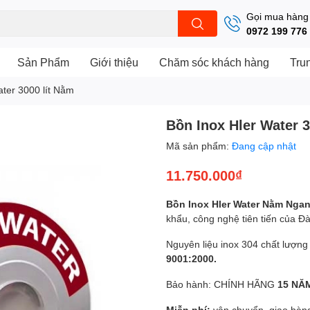
Gọi mua hàng
0972 199 776
Sản Phẩm
Giới thiệu
Chăm sóc khách hàng
Tru
ater 3000 lít Nằm
Bồn Inox Hler Water 3
Mã sản phẩm:
Đang cập nhật
11.750.000₫
Bồn Inox Hler Water Nằm Nga
khẩu, công nghệ tiên tiến của Đà
Nguyên liệu inox 304 chất lượng
9001:2000.
Bảo hành: CHÍNH HÃNG
15 NĂ
Miễn phí:
vận chuyển, giao hà