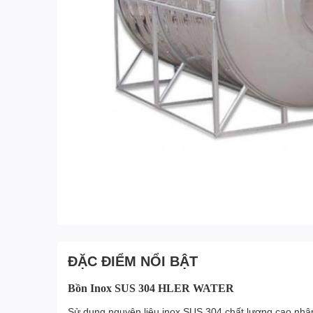
ĐẶC ĐIỂM NỔI BẬT
Bồn Inox SUS 304 HLER WATER
Sử dụng nguyên liệu inox SUS 304 chất lượng cao nhậ