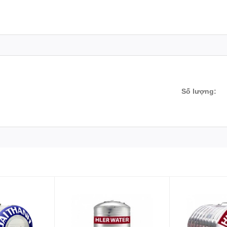
0
770
1.220
0.5
0
920
1.202
0.5
0
920
1.500
0.5
Số lượng:
0
1.130
1.500
0.5
60
1.300
1.530
0.6
60
1.300
1.980
0.6
20
1.560
1.550
0.7
60
1.300
2.750
0.7