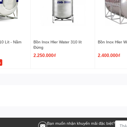
20
1.560
1.970
0.7
20
1.560
2.200
0.7
60
1.560
2.750
0.7
10 Lít - Nằm
Bồn Inox Hler Water 310 lít
Bồn Inox Hler W
20
1.560
2.760
0.7
Đứng
2.250.000₫
2.400.000₫
20
1.560
3.530
0.7
%
00
2.130
3.250
0.9
00
2.130
3.800
0.9
00
2.130
5.050
1.0
00
2.350
5.050
1.2
Bạn muốn nhận khuyến mãi đặc biệt?