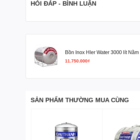
HỎI ĐÁP - BÌNH LUẬN
Bồn Hler Water 300L
63
Bồn Hler Water 500L
76
Bồn Hler Water 700L
76
Bồn Inox Hler Water 3000 lít Nằm
Bồn Hler Water 1.000L
92
11.750.000₫
Bồn Hler Water 1.500L
1.1
Bồn Hler Water 2.000L
1.1
SẢN PHẨM THƯỜNG MUA CÙNG
Bồn Hler Water 2.500L
1.4
Bồn Hler Water 3.000L
1.1