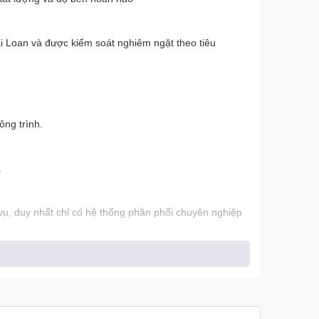
 Loan và được kiểm soát nghiêm ngặt theo tiêu
ông trình.
.
ụ, duy nhất chỉ có hệ thống phân phối chuyên nghiệp
GANG
y
)