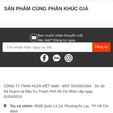
SẢN PHẨM CÙNG PHÂN KHÚC GIÁ
Bồn Hler Water 700l
76
Bồn Hler Water 1.000l
92
Bạn muốn nhận khuyến mãi
đặc biệt? Đăng ký ngay.
Đăng ký
Bồn Hler Water 1.500l
1.1
Bồn Hler Water 2.000l
1.1
Bồn Hler Water 2.500l
1.4
CÔNG TY TNHH HLER VIỆT NAM - MST: 0315601854 - Do Sở
Kế Hoạch và Đầu Tư Thành Phố Hồ Chí Minh cấp ngày
Bồn Hler Water 3.000l
1.4
01/04/2019
Trụ sở chính:
953B Quốc Lộ 1A, Phường An Lạc, TP. Hồ Chí
Bồn Hler Water 3.500l
1.4
Minh