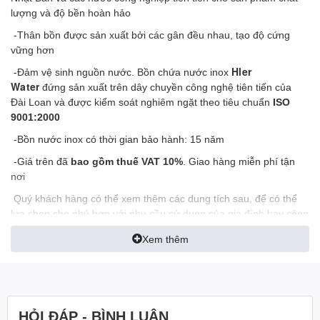
lượng và độ bền hoàn hảo
-Thân bồn được sản xuất bởi các gân đều nhau, tạo độ cứng
vững hơn
Hler
-Đảm vệ sinh nguồn nước. Bồn chứa nước inox
Water
đứng sản xuất trên dây chuyền công nghệ tiên tiến của
Đài Loan và được kiểm soát nghiêm ngặt theo tiêu chuẩn
ISO
9001:2000
-Bồn nước inox có thời gian bảo hành: 15 năm
-Giá trên đã
bao gồm thuế VAT 10%
. Giao hàng miễn phí tận
nơi
Quý khách hàng có thể xem thêm các dung tích sau, để có thể
lựa chọn cho phù hợp với nhu cầu sử dụng của gia đình hay công
trình.
Xem thêm
Dịch vụ và hậu mãi:
Giao hàng và kéo lầu miễn phí cho khách hàng tại TP.HCM. Đối
với các tỉnh thành khác liên hệ trực tiếp để biết thêm thông tin.
Nếu không đúng tiêu chuẩn cam kết chúng tôi sẽ hoàn tiền lại
HỎI ĐÁP - BÌNH LUẬN