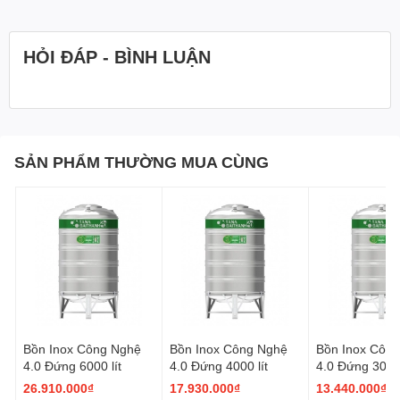
HỎI ĐÁP - BÌNH LUẬN
SẢN PHẨM THƯỜNG MUA CÙNG
Bồn Inox Công Nghệ
4.0 Đứng
Bồn Inox Công Nghệ
Bồn Inox Công Nghệ
Bồn Inox Côn
4.0 Đứng 6000 lít
4.0 Đứng 4000 lít
4.0 Đứng 3000 
26.910.000₫
17.930.000₫
13.440.000₫
✍Kiểu dáng mới lạ, thân bồn đa gân.