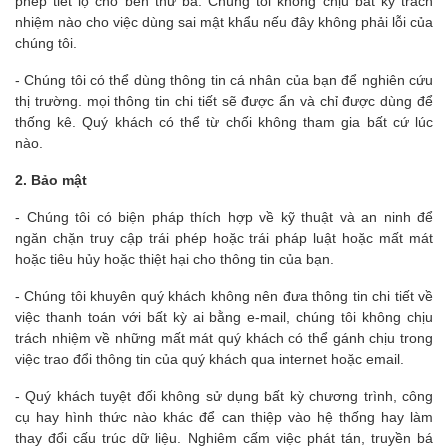
phép tiết lộ cho bên thứ ba. Chúng tôi không chịu bất kỳ trách
nhiệm nào cho việc dùng sai mật khẩu nếu đây không phải lỗi của
chúng tôi.
- Chúng tôi có thể dùng thông tin cá nhân của bạn để nghiên cứu
thị trường. mọi thông tin chi tiết sẽ được ẩn và chỉ được dùng để
thống kê. Quý khách có thể từ chối không tham gia bất cứ lúc
nào.
2. Bảo mật
- Chúng tôi có biện pháp thích hợp về kỹ thuật và an ninh để
ngăn chặn truy cập trái phép hoặc trái pháp luật hoặc mất mát
hoặc tiêu hủy hoặc thiệt hại cho thông tin của bạn.
- Chúng tôi khuyên quý khách không nên đưa thông tin chi tiết về
việc thanh toán với bất kỳ ai bằng e-mail, chúng tôi không chịu
trách nhiệm về những mất mát quý khách có thể gánh chịu trong
việc trao đổi thông tin của quý khách qua internet hoặc email.
- Quý khách tuyệt đối không sử dụng bất kỳ chương trình, công
cụ hay hình thức nào khác để can thiệp vào hệ thống hay làm
thay đổi cấu trúc dữ liệu. Nghiêm cấm việc phát tán, truyền bá