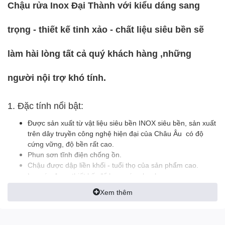
Chậu rửa Inox Đại Thành với kiểu dáng sang
trọng - thiết kế tinh xảo - chất liệu siêu bền sẽ
làm hài lòng tất cả quý khách hàng ,những
người nội trợ khó tính.
1. Đặc tính nổi bật:
Được sản xuất từ vật liệu siêu bền INOX siêu bền, sản xuất
trên dây truyền công nghệ hiện đại của Châu Âu có độ
cứng vững, độ bền rất cao.
Phun sơn tĩnh điện chống ồn.
Chậu được dập liền khối - tuổi thọ của sản phẩm cao.
Lọc rác được thiết kế để lọc nước nhanh.
Xem thêm
2. Lưu ý khi sử dụng:
Không để vật sắc nhọn rơi trực tiếp trên bề mặt sản phẩm