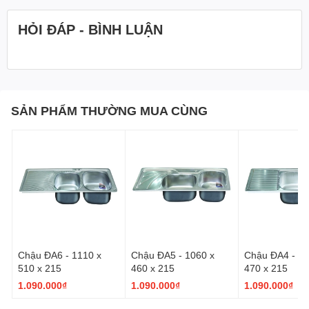
vì có khả năng trầy xước, thủng. móp méo.
Không sử dụng hoặc để lẫn với axit, các chất có độ ăn mòn
HỎI ĐÁP - BÌNH LUẬN
kim loại cao.
Không để các vật nặng đè lên sản phẩm.
SẢN PHẨM THƯỜNG MUA CÙNG
Chậu ĐA6 - 1110 x
Chậu ĐA5 - 1060 x
Chậu ĐA4 - 10
510 x 215
460 x 215
470 x 215
1.090.000₫
1.090.000₫
1.090.000₫