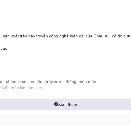
n, sản xuất trên dây truyền công nghệ hiện đại của Châu Âu có độ cứn
 cao.
 sản phẩm vì có khả năng trầy xước, thủng. móp méo.
độ ăn mòn kim loại cao.
Xem thêm