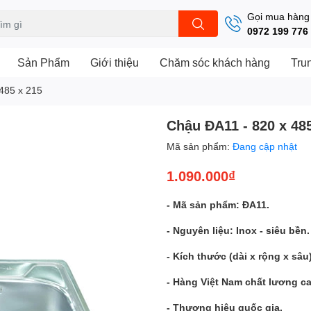
Gọi mua hàng
0972 199 776
Sản Phẩm
Giới thiệu
Chăm sóc khách hàng
Tru
485 x 215
Chậu ĐA11 - 820 x 48
Mã sản phẩm:
Đang cập nhật
1.090.000₫
- Mã sản phẩm: ĐA11.
- Nguyên liệu: Inox - siêu bền.
- Kích thước (dài x rộng x sâu
- Hàng Việt Nam chất lương ca
- Thương hiệu quốc gia.