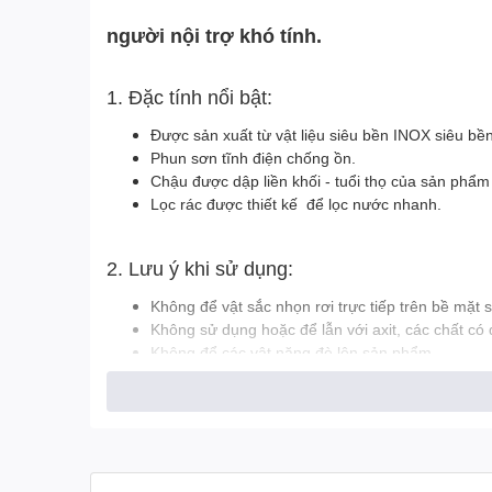
người nội trợ khó tính.
1. Đặc tính nổi bật:
Được sản xuất từ vật liệu siêu bền INOX siêu bề
Phun sơn tĩnh điện chống ồn.
Chậu được dập liền khối - tuổi thọ của sản phẩm
Lọc rác được thiết kế để lọc nước nhanh.
2. Lưu ý khi sử dụng:
Không để vật sắc nhọn rơi trực tiếp trên bề mặt
Không sử dụng hoặc để lẫn với axit, các chất có 
Không để các vật nặng đè lên sản phẩm.