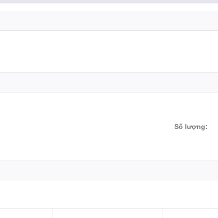
Số lượng:
 Đề xuất thợ chuyên nghiệp, lành nghề.
 hỗ trợ mọi thắc mắc và vấn đề của quý khách. Chúc quý khách luô