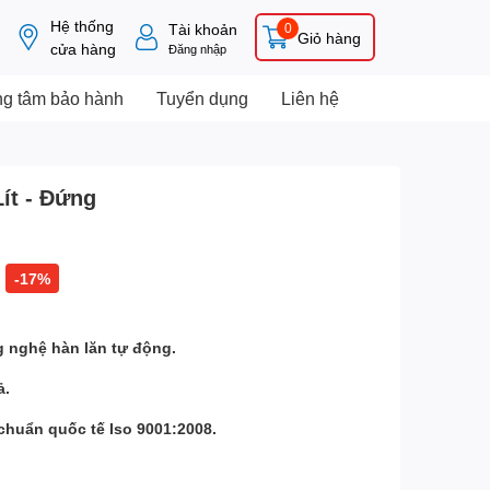
Hệ thống
Tài khoản
0
Giỏ hàng
cửa hàng
Đăng nhập
ng tâm bảo hành
Tuyển dụng
Liên hệ
ít - Đứng
-17%
ng nghệ hàn lăn tự động.
ả.
 chuẩn quốc tế Iso 9001:2008.