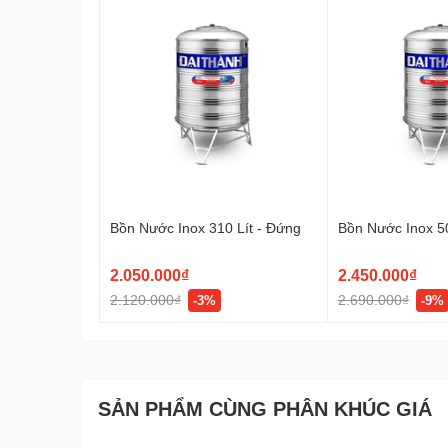
dịch vụ của chúng tôi.
Bồn Nước Inox 310 Lít - Đứng
Bồn Nước Inox 50
2.050.000₫
2.450.000₫
2.120.000₫
2.690.000₫
-3%
-9%
SẢN PHẨM CÙNG PHÂN KHÚC GIÁ