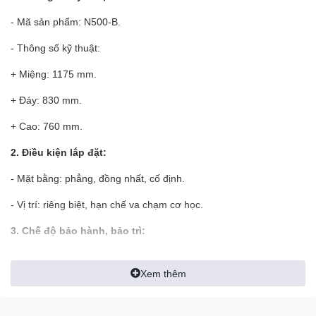
- Mã sản phẩm: N500-B.
- Thông số kỹ thuật:
+ Miệng: 1175 mm.
+ Đáy: 830 mm.
+ Cao: 760 mm.
2. Điều kiện lắp đặt:
- Mặt bằng: phẳng, đồng nhất, cố định.
- Vị trí: riêng biệt, hạn chế va chạm cơ học.
3. Chế độ bảo hành, bảo trì:
-
Hỗ trợ bảo hành
:
01648.747.999.
Xem thêm
-
Trung tâm bảo hành:
1900.6086 - 0946.999.111.
-
Email
:
daithanhonline.com@gmail.com.