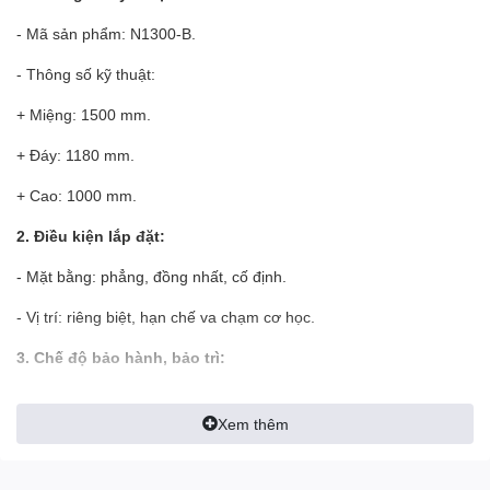
- Mã sản phẩm: N1300-B.
- Thông số kỹ thuật:
+ Miệng: 1500 mm.
+ Đáy: 1180 mm.
+ Cao: 1000 mm.
2. Điều kiện lắp đặt:
- Mặt bằng: phẳng, đồng nhất, cố định.
- Vị trí: riêng biệt, hạn chế va chạm cơ học.
3. Chế độ bảo hành, bảo trì:
-
Hỗ trợ bảo hành
:
01648.747.999.
Xem thêm
-
Trung tâm bảo hành:
1900.6086 - 0946.999.111.
-
Email
:
daithanhonline.com@gmail.com.