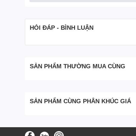
2. Điều kiện lắp đặt :
Mặt bằng lắp đặt:
+ Khả năng chịu lực: δmin = 4 x (tải trọng của bồn đầy
HỎI ĐÁP - BÌNH LUẬN
+ Bằng phẳng đồng nhất.
+ Vị trí: trên cao, riêng biệt, tránh va đập.
Kỹ thuật lắp đặt: đúng yêu cầu kỹ thuật. Đề xuất
SẢN PHẨM THƯỜNG MUA CÙNG
- Xuyên suốt quá trình sử dụng, Tân Á Đại Thành 
phẩm và dịch vụ của chúng tôi.
SẢN PHẨM CÙNG PHÂN KHÚC GIÁ