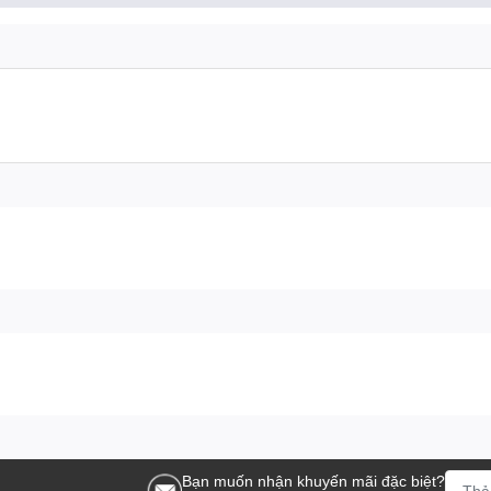
).
 thợ chuyên nghiệp, lành nghề.
luôn hỗ trợ mọi thắc mắc và vấn đề của quý khách. Chúc quý khác
Bạn muốn nhận khuyến mãi đặc biệt?