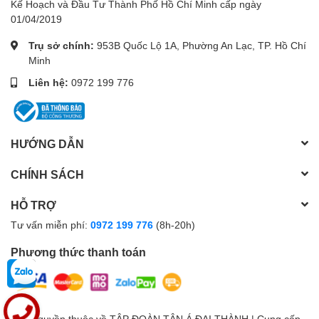
Kế Hoạch và Đầu Tư Thành Phố Hồ Chí Minh cấp ngày
01/04/2019
Trụ sở chính:
953B Quốc Lộ 1A, Phường An Lạc, TP. Hồ Chí
Minh
Liên hệ:
0972 199 776
HƯỚNG DẪN
CHÍNH SÁCH
HỖ TRỢ
Tư vấn miễn phí:
0972 199 776
(8h-20h)
Phương thức thanh toán
© Bản quyền thuộc về
TẬP ĐOÀN TÂN Á ĐẠI THÀNH
| Cung cấp