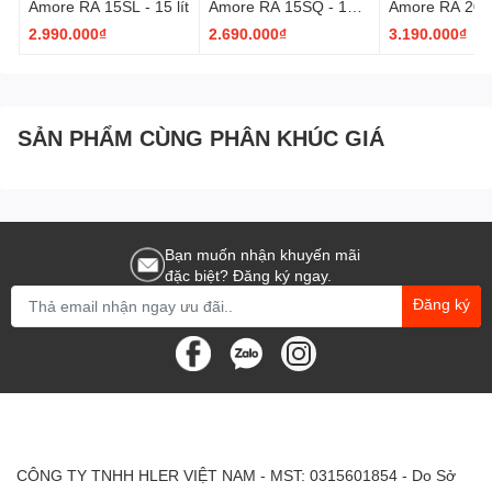
Amore RA 15SL - 15 lít
Amore RA 15SQ - 15
Amore RA 20SL 
lít
2.990.000₫
2.690.000₫
3.190.000₫
SẢN PHẨM CÙNG PHÂN KHÚC GIÁ
Bạn muốn nhận khuyến mãi
đặc biệt? Đăng ký ngay.
Đăng ký
CÔNG TY TNHH HLER VIỆT NAM - MST: 0315601854 - Do Sở