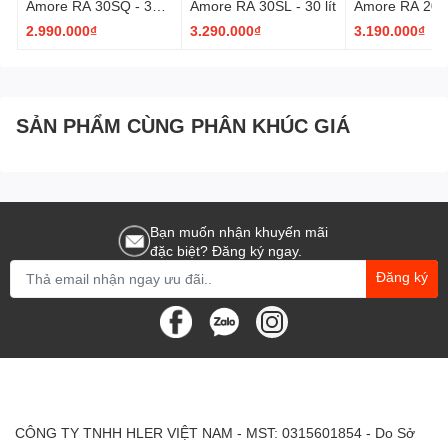
Amore RA 30SQ - 30
Amore RA 30SL - 30 lít
Amore RA 20SL 
lít
2.990.000₫
3.290.000₫
3.190.000₫
SẢN PHẨM CÙNG PHÂN KHÚC GIÁ
Bạn muốn nhận khuyến mãi
đặc biệt? Đăng ký ngay.
Đăng ký
CÔNG TY TNHH HLER VIỆT NAM - MST: 0315601854 - Do Sở