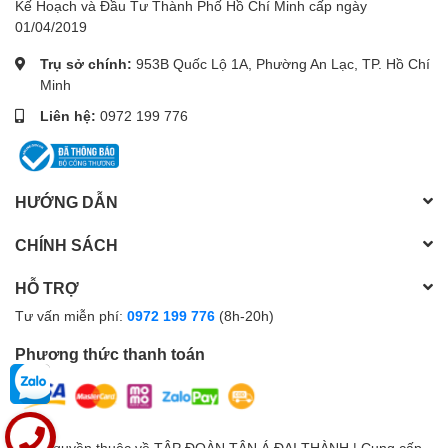
Kế Hoạch và Đầu Tư Thành Phố Hồ Chí Minh cấp ngày
01/04/2019
Trụ sở chính:
953B Quốc Lộ 1A, Phường An Lạc, TP. Hồ Chí
Minh
Liên hệ:
0972 199 776
HƯỚNG DẪN
CHÍNH SÁCH
HỖ TRỢ
Tư vấn miễn phí:
0972 199 776
(8h-20h)
Phương thức thanh toán
© Bản quyền thuộc về
TẬP ĐOÀN TÂN Á ĐẠI THÀNH
| Cung cấp